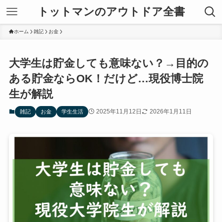
トットマンのアウトドア全書
ホーム
雑記
お金
大学生は貯金しても意味ない？→目的の
ある貯金ならOK！だけど…現役博士院
生が解説
2025年11月12日
2026年1月11日
雑記
お金
学生生活