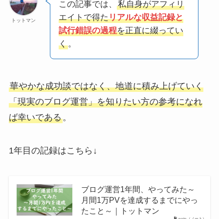
この記事では、
私自身がアフィリ
エイトで得た
リアルな収益記録と
トットマン
試行錯誤の過程
を正直に綴ってい
く
。
華やかな成功談ではなく、地道に積み上げていく
「現実のブログ運営」を知りたい方の参考になれ
ば幸いである
。
1年目の記録はこちら↓
ブログ運営1年間、やってみた～
月間1万PVを達成するまでにやっ
たこと～｜トットマン
note（ノート）