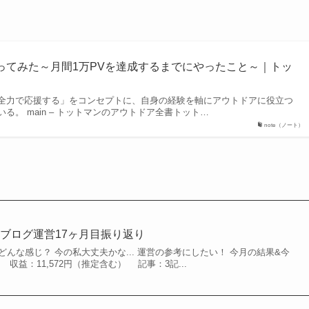
ってみた～月間1万PVを達成するまでにやったこと～｜トッ
全力で応援する」をコンセプトに、自身の経験を軸にアウトドアに役立つ
る。 main – トットマンのアウトドア全書トット…
note（ノート）
ブログ運営17ヶ月目振り返り
どんな感じ？ 今の私大丈夫かな... 運営の参考にしたい！ 今月の結果&今
V 収益：11,572円（推定含む） 記事：3記...