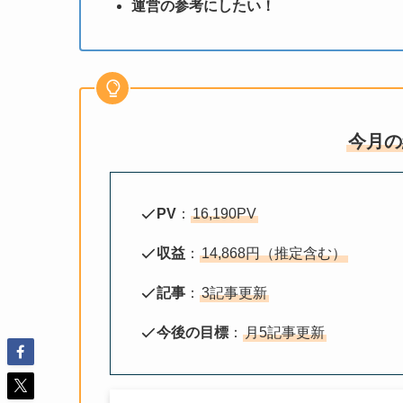
運営の参考にしたい！
今月の
PV
：
16,190PV
収益
：
14,868円（推定含む）
記事
：
3記事更新
今後の目標
：
月5記事更新