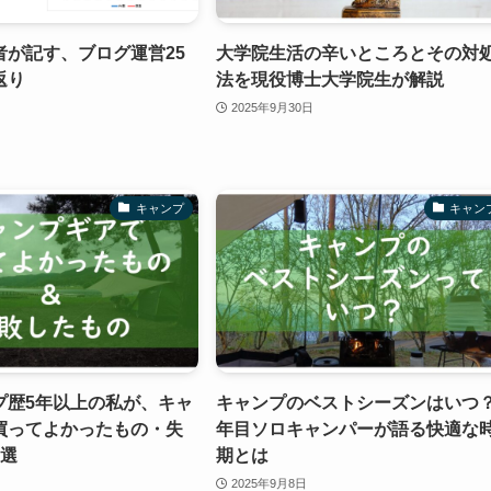
者が記す、ブログ運営25
大学院生活の辛いところとその対
返り
法を現役博士大学院生が解説
2025年9月30日
キャンプ
キャン
プ歴5年以上の私が、キャ
キャンプのベストシーズンはいつ？
買ってよかったもの・失
年目ソロキャンパーが語る快適な
5選
期とは
2025年9月8日